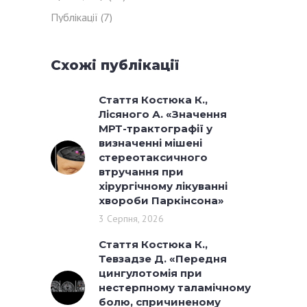
Публікації
(7)
Схожі публікації
Стаття Костюка К.,
Лісяного А. «Значення
МРТ-трактографії у
визначенні мішені
стереотаксичного
втручання при
хірургічному лікуванні
хвороби Паркінсона»
3 Серпня, 2026
Стаття Костюка К.,
Тевзадзе Д. «Передня
цингулотомія при
нестерпному таламічному
болю, спричиненому