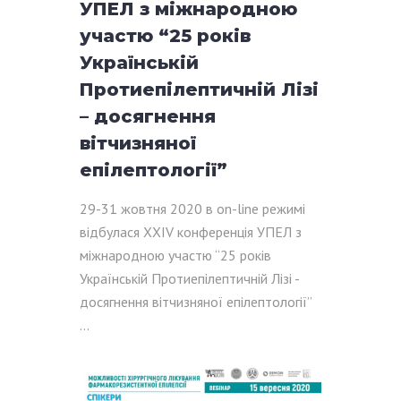
УПЕЛ з міжнародною
участю “25 років
Українській
Протиепілептичній Лізі
– досягнення
вітчизняної
епілептології”
29-31 жовтня 2020 в on-line режимі
відбулася XXIV конференція УПЕЛ з
міжнародною участю “25 років
Українській Протиепілептичній Лізі -
досягнення вітчизняної епілептології”