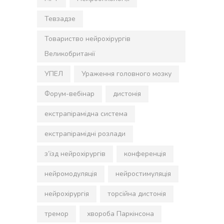
Тевзадзе
Товариство нейрохірургів
Великобританії
УПЕЛ
Ураження головного мозку
Форум-вебінар
дистонія
екстрапірамідна система
екстрапірамідні розлади
з’їзд нейрохірургів
конференція
нейромодуляція
нейростимуляція
нейрохірургія
торсійна дистонія
тремор
хвороба Паркінсона