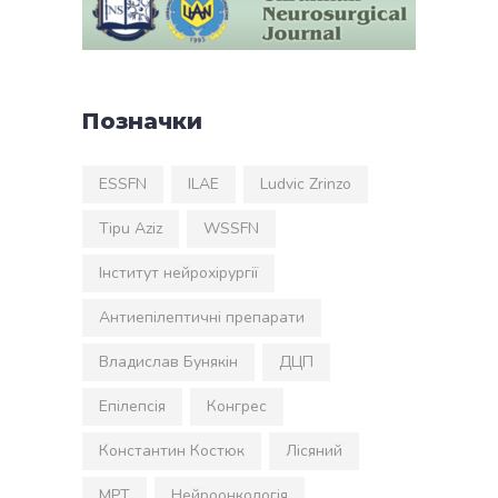
Позначки
ESSFN
ILAE
Ludvic Zrinzo
Tipu Aziz
WSSFN
Інститут нейрохірургії
Антиепілептичні препарати
Владислав Бунякін
ДЦП
Епілепсія
Конгрес
Константин Костюк
Лісяний
МРТ
Нейроонкологія