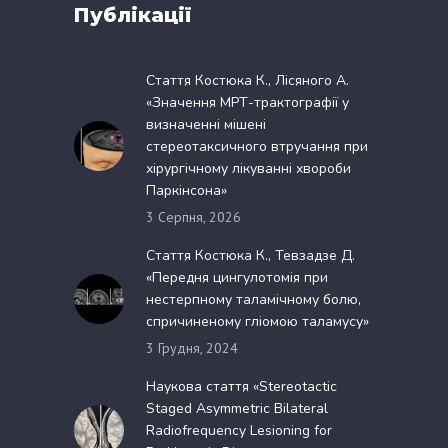
Публікації
Стаття Костюка К., Лісяного А.
«Значення МРТ-трактографії у
визначенні мішені
стереотаксичного втручання при
хірургічному лікуванні хвороби
Паркінсона»
3 Серпня, 2026
Стаття Костюка К., Тевзадзе Д.
«Передня цингулотомія при
нестерпному таламічному болю,
спричиненому гліомою таламусу»
3 Грудня, 2024
Наукова стаття «Stereotactic
Staged Asymmetric Bilateral
Radiofrequency Lesioning for