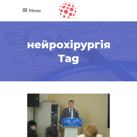
Меню
нейрохірургія
Tag