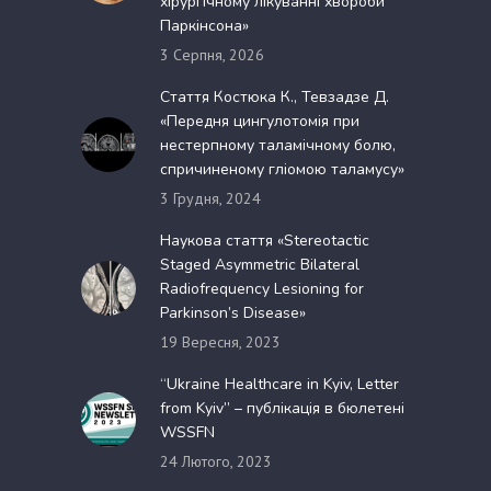
хірургічному лікуванні хвороби
Паркінсона»
3 Серпня, 2026
Стаття Костюка К., Тевзадзе Д.
«Передня цингулотомія при
нестерпному таламічному болю,
спричиненому гліомою таламусу»
3 Грудня, 2024
Наукова стаття «Stereotactic
Staged Asymmetric Bilateral
Radiofrequency Lesioning for
Parkinson’s Disease»
19 Вересня, 2023
“Ukraine Healthcare in Kyiv, Letter
from Kyiv” – публікація в бюлетені
WSSFN
24 Лютого, 2023