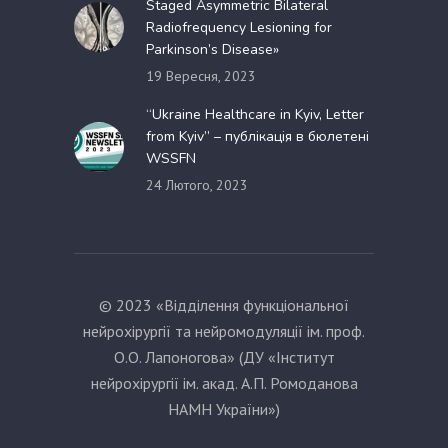
Staged Asymmetric Bilateral
Radiofrequency Lesioning for
Parkinson’s Disease»
19 Вересня, 2023
“Ukraine Healthcare in Kyiv, Letter
from Kyiv” – публікація в бюлетені
WSSFN
24 Лютого, 2023
© 2023 «Відділення функціональної
нейрохірургії та нейромодуляції ім. проф.
О.О. Лапоногова» (ДУ «Інститут
нейрохірургії ім. акад. А.П. Ромоданова
НАМН України»)