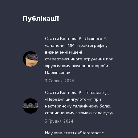
Публікації
Стаття Костюка К., Лісяного А.
«Значення МРТ-трактографії у
визначенні мішені
стереотаксичного втручання при
хірургічному лікуванні хвороби
Паркінсона»
3 Серпня, 2026
Стаття Костюка К., Тевзадзе Д.
«Передня цингулотомія при
нестерпному таламічному болю,
спричиненому гліомою таламусу»
3 Грудня, 2024
Наукова стаття «Stereotactic