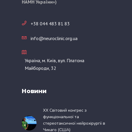
НАМН України»)
+38 044 483 81 83
info@neuroclinic.org.ua
Україна, м. Київ, вул. Платона
Майбороди, 32
Новини
XX Світовий конгрес з
функціональної та
стереотаксичної нейрохірургії в
Чикаго (США)