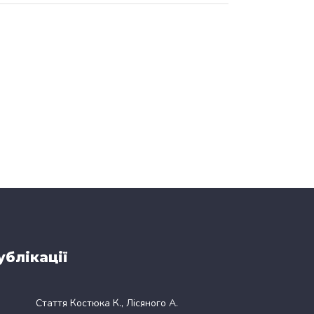
ублікації
Стаття Костюка К., Лісяного А.