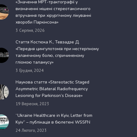
«Значення МРТ-трактографії у
визначенні мішені стереотаксичного
втручання при хірургічному лікуванні
хвороби Паркінсона»
3 Серпня, 2026
Стаття Костюка К., Тевзадзе Д.
«Передня цингулотомія при нестерпному
таламічному болю, спричиненому
гліомою таламусу»
3 Грудня, 2024
Наукова стаття «Stereotactic Staged
Asymmetric Bilateral Radiofrequency
Lesioning for Parkinson’s Disease»
19 Вересня, 2023
“Ukraine Healthcare in Kyiv, Letter from
Kyiv” – публікація в бюлетені WSSFN
24 Лютого, 2023