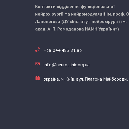
Контакти відділення функціональної
нейрохірургії та нейромодуляції ім. проф. О
Лапоногова (ДУ «Інститут нейрохірургії ім.
акад. А. П. Ромоданова НАМН України»)
+38 044 483 81 83
info@neuroclinic.org.ua
Україна, м. Київ, вул. Платона Майбороди,