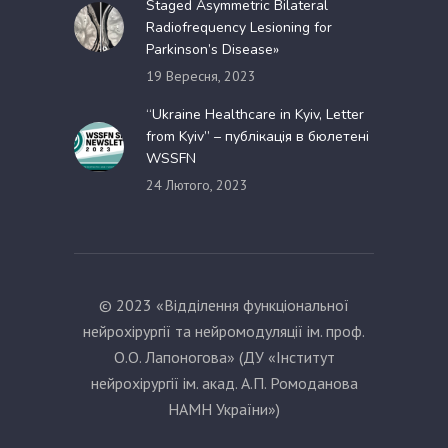
Staged Asymmetric Bilateral
Radiofrequency Lesioning for
Parkinson’s Disease»
19 Вересня, 2023
“Ukraine Healthcare in Kyiv, Letter
from Kyiv” – публікація в бюлетені
WSSFN
24 Лютого, 2023
© 2023 «Відділення функціональної
нейрохірургії та нейромодуляції ім. проф.
О.О. Лапоногова» (ДУ «Інститут
нейрохірургії ім. акад. А.П. Ромоданова
НАМН України»)