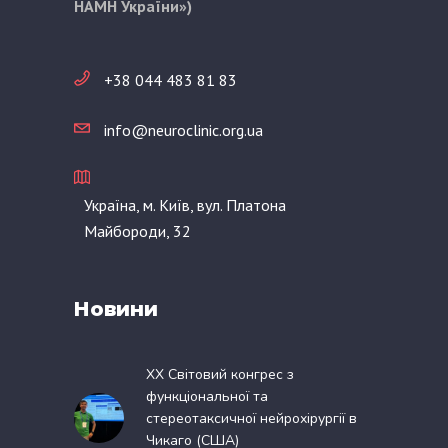
НАМН України»)
+38 044 483 81 83
info@neuroclinic.org.ua
Україна, м. Київ, вул. Платона
Майбороди, 32
Новини
XX Світовий конгрес з
функціональної та
стереотаксичної нейрохірургії в
Чикаго (США)