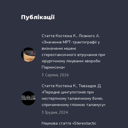
Публікації
Стаття Костюка К., Лісяного А.
«Значення МРТ-трактографії у
визначенні мішені
стереотаксичного втручання при
хірургічному лікуванні хвороби
Паркінсона»
3 Серпня, 2026
Стаття Костюка К., Тевзадзе Д.
«Передня цингулотомія при
нестерпному таламічному болю,
спричиненому гліомою таламусу»
3 Грудня, 2024
Наукова стаття «Stereotactic