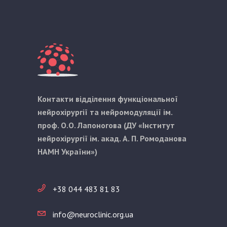
Контакти відділення функціональної
нейрохірургії та нейромодуляції ім.
проф. О.О. Лапоногова (ДУ «Інститут
нейрохірургії ім. акад. А. П. Ромоданова
НАМН України»)
+38 044 483 81 83
info@neuroclinic.org.ua