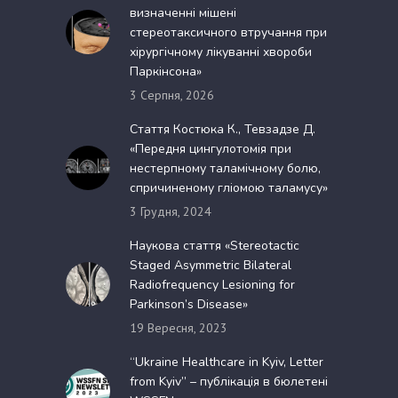
визначенні мішені
стереотаксичного втручання при
хірургічному лікуванні хвороби
Паркінсона»
3 Серпня, 2026
Стаття Костюка К., Тевзадзе Д.
«Передня цингулотомія при
нестерпному таламічному болю,
спричиненому гліомою таламусу»
3 Грудня, 2024
Наукова стаття «Stereotactic
Staged Asymmetric Bilateral
Radiofrequency Lesioning for
Parkinson’s Disease»
19 Вересня, 2023
“Ukraine Healthcare in Kyiv, Letter
from Kyiv” – публікація в бюлетені