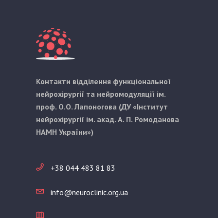
Контакти відділення функціональної
нейрохірургії та нейромодуляції ім.
проф. О.О. Лапоногова (ДУ «Інститут
нейрохірургії ім. акад. А. П. Ромоданова
НАМН України»)
+38 044 483 81 83
info@neuroclinic.org.ua