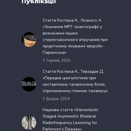
Публікації
Стаття Костюка К., Лісяного А.
«Значення МРТ-трактографії у
визначенні мішені
стереотаксичного втручання при
хірургічному лікуванні хвороби
Паркінсона»
3 Серпня, 2026
Стаття Костюка К., Тевзадзе Д.
«Передня цингулотомія при
нестерпному таламічному болю,
спричиненому гліомою таламусу»
3 Грудня, 2024
Наукова стаття «Stereotactic
Staged Asymmetric Bilateral
Radiofrequency Lesioning for
Parkinson’s Disease»