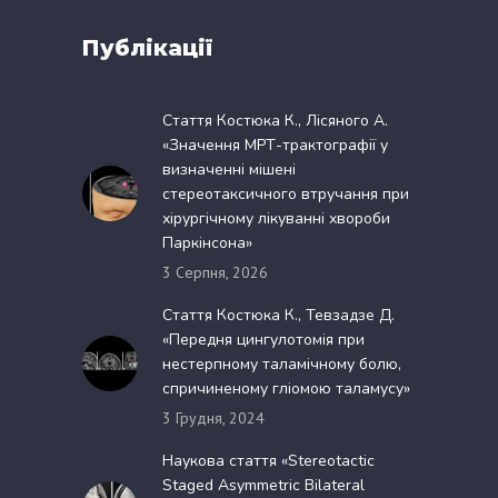
Публікації
Стаття Костюка К., Лісяного А.
«Значення МРТ-трактографії у
визначенні мішені
стереотаксичного втручання при
хірургічному лікуванні хвороби
Паркінсона»
3 Серпня, 2026
Стаття Костюка К., Тевзадзе Д.
«Передня цингулотомія при
нестерпному таламічному болю,
спричиненому гліомою таламусу»
3 Грудня, 2024
Наукова стаття «Stereotactic
Staged Asymmetric Bilateral