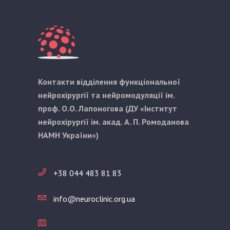
Контакти відділення функціональної
нейрохірургії та нейромодуляції ім.
проф. О.О. Лапоногова (ДУ «Інститут
нейрохірургії ім. акад. А. П. Ромоданова
НАМН України»)
+38 044 483 81 83
info@neuroclinic.org.ua