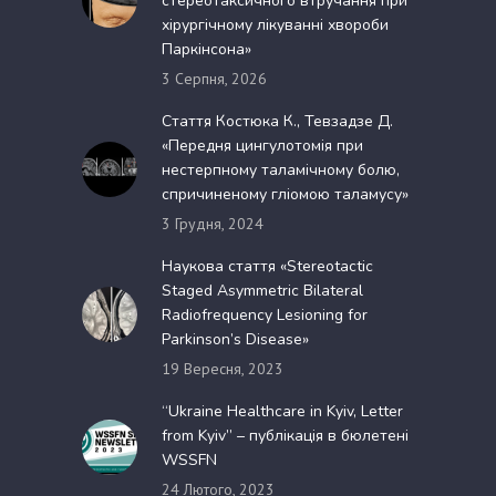
стереотаксичного втручання при
хірургічному лікуванні хвороби
Паркінсона»
3 Серпня, 2026
Стаття Костюка К., Тевзадзе Д.
«Передня цингулотомія при
нестерпному таламічному болю,
спричиненому гліомою таламусу»
3 Грудня, 2024
Наукова стаття «Stereotactic
Staged Asymmetric Bilateral
Radiofrequency Lesioning for
Parkinson’s Disease»
19 Вересня, 2023
“Ukraine Healthcare in Kyiv, Letter
from Kyiv” – публікація в бюлетені
WSSFN
24 Лютого, 2023