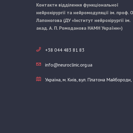
Контакти відділення функціональної
нейрохірургії та нейромодуляції ім. проф. О
Лапоногова (ДУ «Інститут нейрохірургії ім.
акад. А. П. Ромоданова НАМН України»)
+38 044 483 81 83
info@neuroclinic.org.ua
Україна, м. Київ, вул. Платона Майбороди,