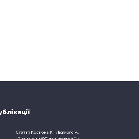
ублікації
Стаття Костюка К., Лісяного А.