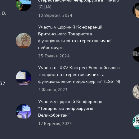
стереотаксичної нейрохірургії в Чикаго
(США)
.О.
10 Вересня, 2024
Участь у щорічній Конференції
Британського Товариства
функціональної та стереотаксичної
нейрохірургії
25 Травня, 2024
Участь в “XXV Конгресі Європейського
товариства стереотаксичних та
функціональний нейрохірургів” (ESSFN)
 32
4 Жовтня, 2023
Участь у щорічній Конференції
“Товариства нейрохірургів
Великобританії”
17 Вересня, 2023