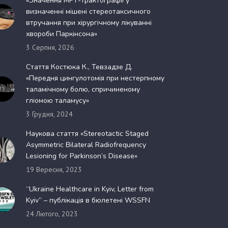
«Значення МРТ-трактографії у
визначенні мішені стереотаксичного
втручання при хірургічному лікуванні
хвороби Паркінсона»
3 Серпня, 2026
Стаття Костюка К., Тевзадзе Д.
«Передня цингулотомія при нестерпному
таламічному болю, спричиненому
гліомою таламусу»
3 Грудня, 2024
Наукова стаття «Stereotactic Staged
Asymmetric Bilateral Radiofrequency
Lesioning for Parkinson’s Disease»
19 Вересня, 2023
“Ukraine Healthcare in Kyiv, Letter from
Kyiv” – публікація в бюлетені WSSFN
24 Лютого, 2023