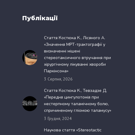
Публікації
Стаття Костюка К., Лісяного А.
«Значення МРТ-трактографії у
визначенні мішені
стереотаксичного втручання при
хірургічному лікуванні хвороби
Паркінсона»
3 Серпня, 2026
Стаття Костюка К., Тевзадзе Д.
«Передня цингулотомія при
нестерпному таламічному болю,
спричиненому гліомою таламусу»
3 Грудня, 2024
Наукова стаття «Stereotactic