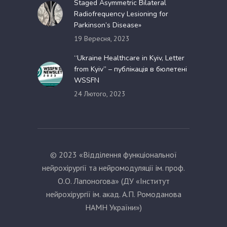
Staged Asymmetric Bilateral
Radiofrequency Lesioning for
Parkinson’s Disease»
19 Вересня, 2023
“Ukraine Healthcare in Kyiv, Letter
from Kyiv” – публікація в бюлетені
WSSFN
24 Лютого, 2023
© 2023 «Відділення функціональної
нейрохірургії та нейромодуляції ім. проф.
О.О. Лапоногова» (ДУ «Інститут
нейрохірургії ім. акад. А.П. Ромоданова
НАМН України»)