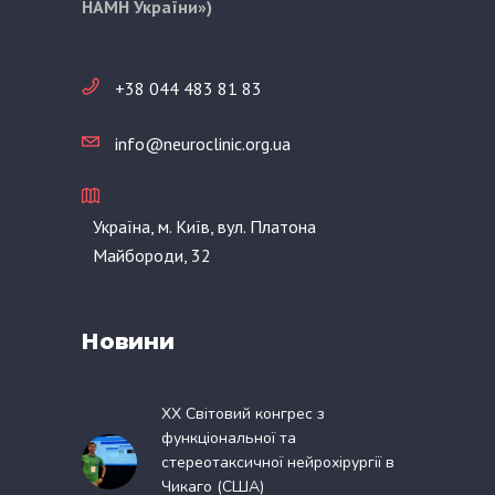
НАМН України»)
+38 044 483 81 83
info@neuroclinic.org.ua
Україна, м. Київ, вул. Платона
Майбороди, 32
Новини
XX Світовий конгрес з
функціональної та
стереотаксичної нейрохірургії в
Чикаго (США)