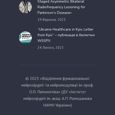
Staged Asymmetric Bilateral
Radiofrequency Lesioning for
Parkinson’s Disease»
19 Вересня, 2023
“Ukraine Healthcare in Kyiv, Letter
from Kyiv” – публікація в бюлетені
WSSFN
24 Лютого, 2023
© 2023 «Відділення функціональної
нейрохірургії та нейромодуляції ім. проф.
О.О. Лапоногова» (ДУ «Інститут
нейрохірургії ім. акад. А.П. Ромоданова
НАМН України»)