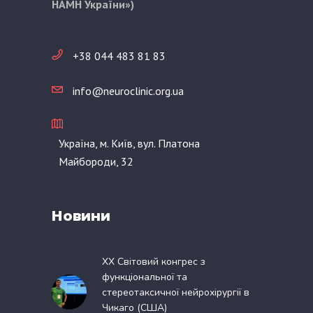
НАМН України»)
+38 044 483 81 83
info@neuroclinic.org.ua
Україна, м. Київ, вул. Платона
Майбороди, 32
Новини
XX Світовий конгрес з
функціональної та
стереотаксичної нейрохірургії в
Чикаго (США)