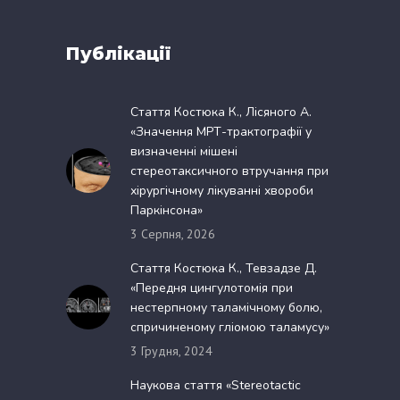
Публікації
Стаття Костюка К., Лісяного А.
«Значення МРТ-трактографії у
визначенні мішені
стереотаксичного втручання при
хірургічному лікуванні хвороби
Паркінсона»
3 Серпня, 2026
Стаття Костюка К., Тевзадзе Д.
«Передня цингулотомія при
нестерпному таламічному болю,
спричиненому гліомою таламусу»
3 Грудня, 2024
Наукова стаття «Stereotactic