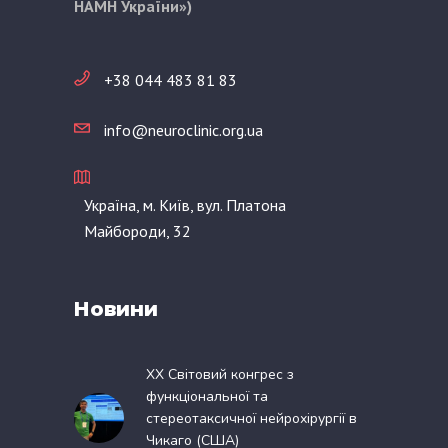
НАМН України»)
+38 044 483 81 83
info@neuroclinic.org.ua
Україна, м. Київ, вул. Платона
Майбороди, 32
Новини
XX Світовий конгрес з
функціональної та
стереотаксичної нейрохірургії в
Чикаго (США)