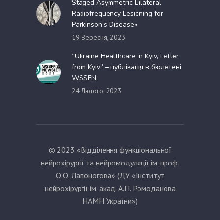
Staged Asymmetric Bilateral
Radiofrequency Lesioning for
Parkinson’s Disease»
19 Вересня, 2023
“Ukraine Healthcare in Kyiv, Letter
from Kyiv” – публікація в бюлетені
WSSFN
24 Лютого, 2023
© 2023 «Відділення функціональної
нейрохірургії та нейромодуляції ім. проф.
О.О. Лапоногова» (ДУ «Інститут
нейрохірургії ім. акад. А.П. Ромоданова
НАМН України»)