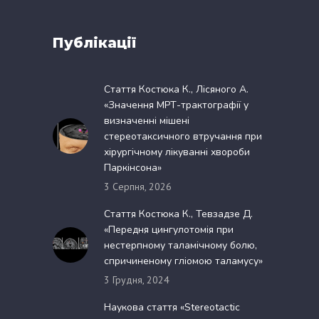
Публікації
Стаття Костюка К., Лісяного А.
«Значення МРТ-трактографії у
визначенні мішені
стереотаксичного втручання при
хірургічному лікуванні хвороби
Паркінсона»
3 Серпня, 2026
Стаття Костюка К., Тевзадзе Д.
«Передня цингулотомія при
нестерпному таламічному болю,
спричиненому гліомою таламусу»
3 Грудня, 2024
Наукова стаття «Stereotactic