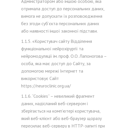
Адміністратором або іншою особою, яка
отримала доступ до персональних даних,
вимога не допускати їх розповсюдження
без згоди суб’єкта персональних даних
або наявності іншої законної підстави.
1.1.5. «Користувач сайту Відділення
функціональної нейрохірургії та
нейромодуляції ім. проф. О.О. Лапоногова –
особа, яка має доступ до Сайту, за
допомогою мережі Інтернет та
використовує Сайт
https://neuroclinic.org.ua/
1.1.6. “Cookies” – невеликий фрагмент
даних, надісланий веб-сервером і
зберігається на комп’ютері користувача,
який веб-клієнт або веб-браузер щоразу
пересилає веб-серверу в HTTP-запиті при