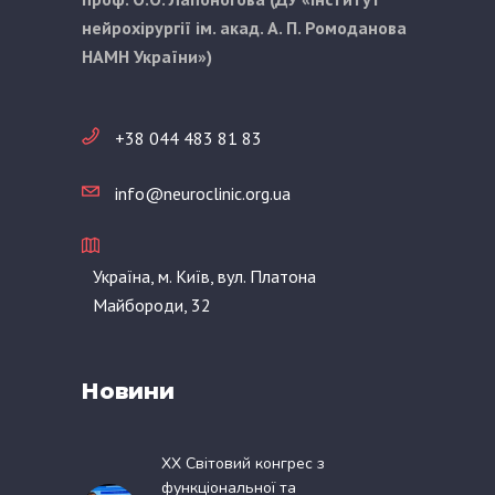
нейрохірургії ім. акад. А. П. Ромоданова
НАМН України»)
+38 044 483 81 83
info@neuroclinic.org.ua
Україна, м. Київ, вул. Платона
Майбороди, 32
Новини
XX Світовий конгрес з
функціональної та