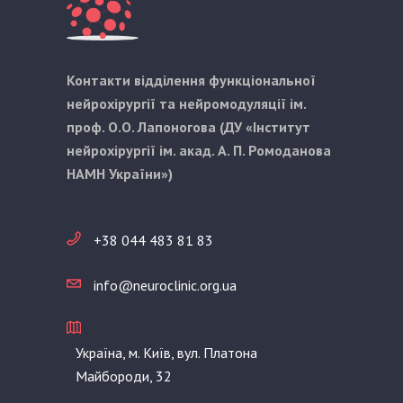
Контакти відділення функціональної
нейрохірургії та нейромодуляції ім.
проф. О.О. Лапоногова (ДУ «Інститут
нейрохірургії ім. акад. А. П. Ромоданова
НАМН України»)
+38 044 483 81 83
info@neuroclinic.org.ua
Україна, м. Київ, вул. Платона
Майбороди, 32