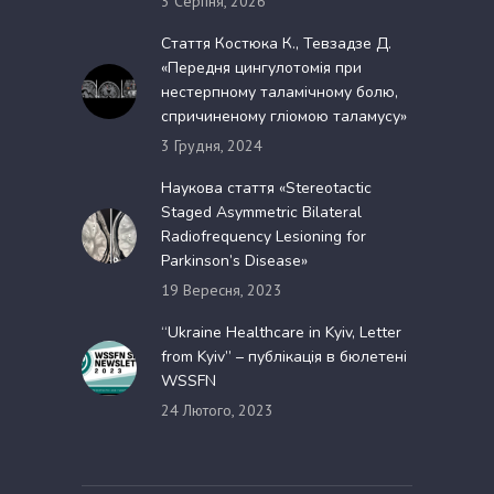
3 Серпня, 2026
Стаття Костюка К., Тевзадзе Д.
«Передня цингулотомія при
нестерпному таламічному болю,
спричиненому гліомою таламусу»
3 Грудня, 2024
Наукова стаття «Stereotactic
Staged Asymmetric Bilateral
Radiofrequency Lesioning for
Parkinson’s Disease»
19 Вересня, 2023
“Ukraine Healthcare in Kyiv, Letter
from Kyiv” – публікація в бюлетені
WSSFN
24 Лютого, 2023