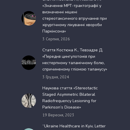
«Значення МРТ-трактографії у
визначенні мішені
стереотаксичного втручання при
хірургічному лікуванні хвороби
Паркінсона»
3 Серпня, 2026
Стаття Костюка К., Тевзадзе Д.
«Передня цингулотомія при
нестерпному таламічному болю,
спричиненому гліомою таламусу»
3 Грудня, 2024
Наукова стаття «Stereotactic
Staged Asymmetric Bilateral
Radiofrequency Lesioning for
Parkinson’s Disease»
19 Вересня, 2023
“Ukraine Healthcare in Kyiv, Letter