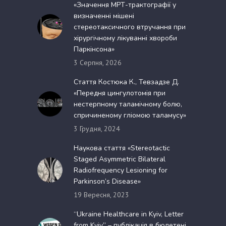
«Значення МРТ-трактографії у
визначенні мішені
стереотаксичного втручання при
хірургічному лікуванні хвороби
Паркінсона»
3 Серпня, 2026
Стаття Костюка К., Тевзадзе Д.
«Передня цингулотомія при
нестерпному таламічному болю,
спричиненому гліомою таламусу»
3 Грудня, 2024
Наукова стаття «Stereotactic
Staged Asymmetric Bilateral
Radiofrequency Lesioning for
Parkinson’s Disease»
19 Вересня, 2023
“Ukraine Healthcare in Kyiv, Letter
from Kyiv” – публікація в бюлетені