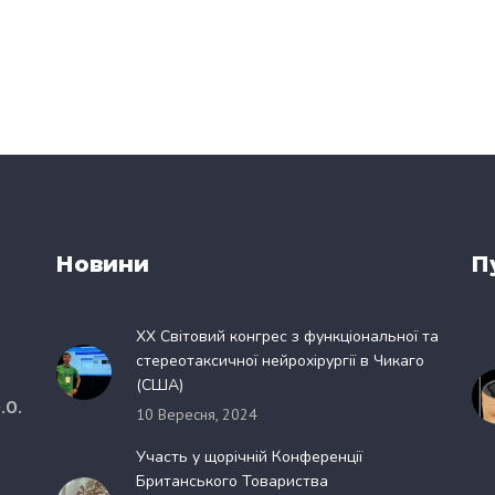
Новини
П
XX Світовий конгрес з функціональної та
стереотаксичної нейрохірургії в Чикаго
(США)
.О.
10 Вересня, 2024
Участь у щорічній Конференції
Британського Товариства