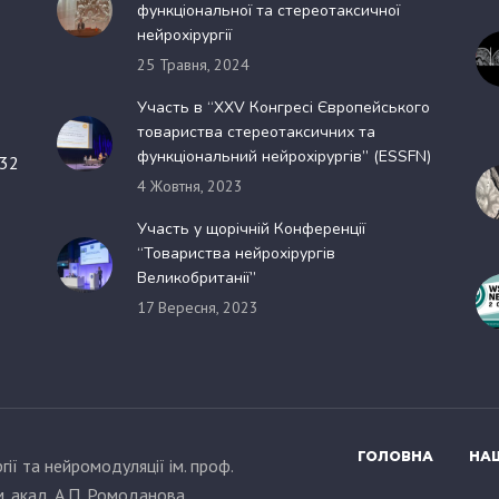
функціональної та стереотаксичної
нейрохірургії
25 Травня, 2024
Участь в “XXV Конгресі Європейського
товариства стереотаксичних та
функціональний нейрохірургів” (ESSFN)
 32
4 Жовтня, 2023
Участь у щорічній Конференції
“Товариства нейрохірургів
Великобританії”
17 Вересня, 2023
ГОЛОВНА
НАШ
ії та нейромодуляції ім. проф.
м. акад. А.П. Ромоданова