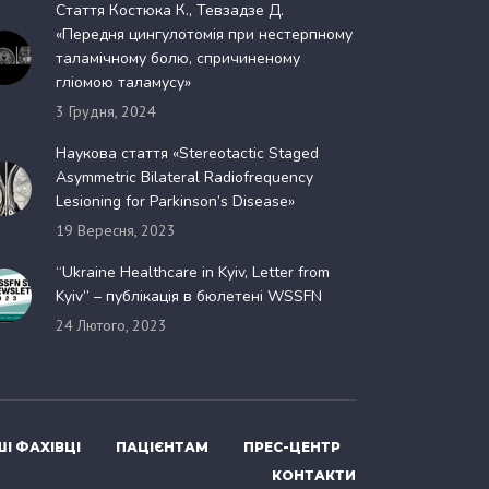
Стаття Костюка К., Тевзадзе Д.
«Передня цингулотомія при нестерпному
таламічному болю, спричиненому
гліомою таламусу»
3 Грудня, 2024
Наукова стаття «Stereotactic Staged
Asymmetric Bilateral Radiofrequency
Lesioning for Parkinson’s Disease»
19 Вересня, 2023
“Ukraine Healthcare in Kyiv, Letter from
Kyiv” – публікація в бюлетені WSSFN
24 Лютого, 2023
І ФАХІВЦІ
ПАЦІЄНТАМ
ПРЕС-ЦЕНТР
КОНТАКТИ