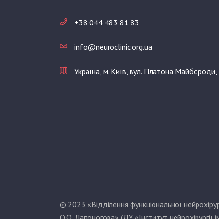
+38 044 483 81 83
info@neuroclinic.org.ua
Україна, м. Київ, вул. Платона Майбороди,
© 2023 «Відділення функціональної нейрохірург
О.О. Лапоногова» (ДУ «Інститут нейрохірургії і