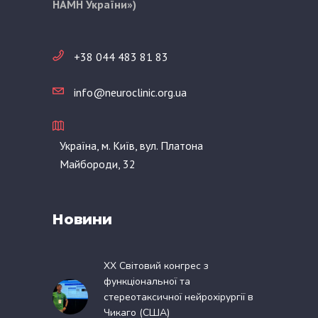
НАМН України»)
+38 044 483 81 83
info@neuroclinic.org.ua
Україна, м. Київ, вул. Платона
Майбороди, 32
Новини
XX Світовий конгрес з
функціональної та
стереотаксичної нейрохірургії в
Чикаго (США)