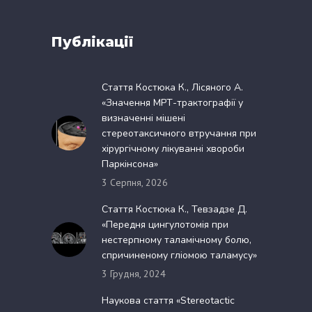
Публікації
Стаття Костюка К., Лісяного А.
«Значення МРТ-трактографії у
визначенні мішені
стереотаксичного втручання при
хірургічному лікуванні хвороби
Паркінсона»
3 Серпня, 2026
Стаття Костюка К., Тевзадзе Д.
«Передня цингулотомія при
нестерпному таламічному болю,
спричиненому гліомою таламусу»
3 Грудня, 2024
Наукова стаття «Stereotactic