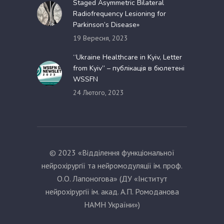
Staged Asymmetric Bilateral
Radiofrequency Lesioning for
Parkinson’s Disease»
19 Вересня, 2023
“Ukraine Healthcare in Kyiv, Letter
from Kyiv” – публікація в бюлетені
WSSFN
24 Лютого, 2023
© 2023 «Відділення функціональної
нейрохірургії та нейромодуляції ім. проф.
О.О. Лапоногова» (ДУ «Інститут
нейрохірургії ім. акад. А.П. Ромоданова
НАМН України»)