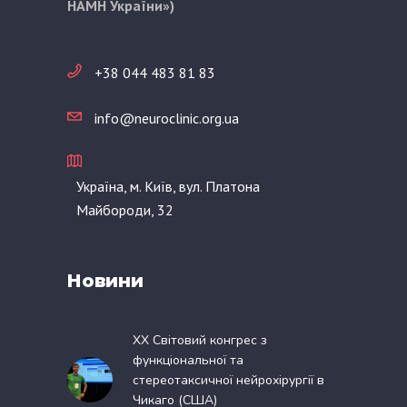
НАМН України»)
+38 044 483 81 83
info@neuroclinic.org.ua
Україна, м. Київ, вул. Платона
Майбороди, 32
Новини
XX Світовий конгрес з
функціональної та
стереотаксичної нейрохірургії в
Чикаго (США)