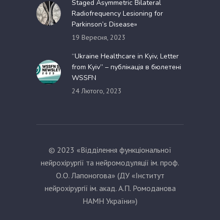
Staged Asymmetric Bilateral
Radiofrequency Lesioning for
Parkinson’s Disease»
19 Вересня, 2023
“Ukraine Healthcare in Kyiv, Letter
from Kyiv” – публікація в бюлетені
WSSFN
24 Лютого, 2023
© 2023 «Відділення функціональної
нейрохірургії та нейромодуляції ім. проф.
О.О. Лапоногова» (ДУ «Інститут
нейрохірургії ім. акад. А.П. Ромоданова
НАМН України»)