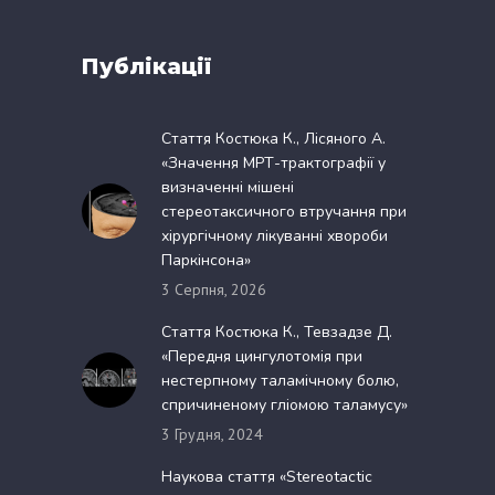
Публікації
Стаття Костюка К., Лісяного А.
«Значення МРТ-трактографії у
визначенні мішені
стереотаксичного втручання при
хірургічному лікуванні хвороби
Паркінсона»
3 Серпня, 2026
Стаття Костюка К., Тевзадзе Д.
«Передня цингулотомія при
нестерпному таламічному болю,
спричиненому гліомою таламусу»
3 Грудня, 2024
Наукова стаття «Stereotactic