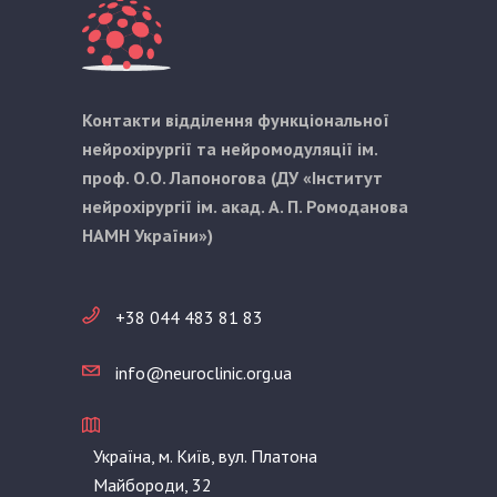
Контакти відділення функціональної
нейрохірургії та нейромодуляції ім.
проф. О.О. Лапоногова (ДУ «Інститут
нейрохірургії ім. акад. А. П. Ромоданова
НАМН України»)
+38 044 483 81 83
info@neuroclinic.org.ua
Україна, м. Київ, вул. Платона
Майбороди, 32