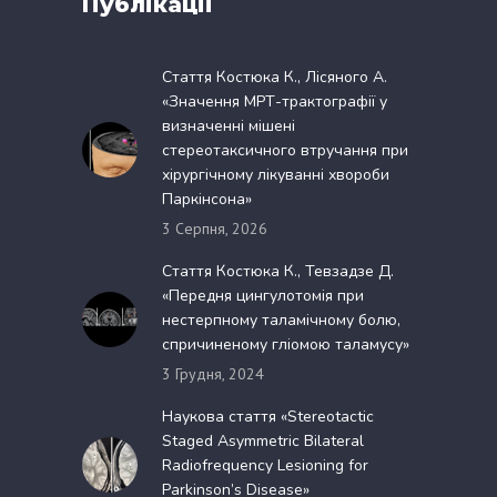
Публікації
Стаття Костюка К., Лісяного А.
«Значення МРТ-трактографії у
визначенні мішені
стереотаксичного втручання при
хірургічному лікуванні хвороби
Паркінсона»
3 Серпня, 2026
Стаття Костюка К., Тевзадзе Д.
«Передня цингулотомія при
нестерпному таламічному болю,
спричиненому гліомою таламусу»
3 Грудня, 2024
Наукова стаття «Stereotactic
Staged Asymmetric Bilateral
Radiofrequency Lesioning for
Parkinson’s Disease»