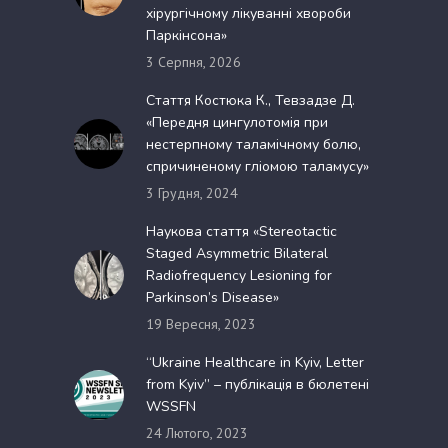
хірургічному лікуванні хвороби
Паркінсона»
3 Серпня, 2026
Стаття Костюка К., Тевзадзе Д.
«Передня цингулотомія при
нестерпному таламічному болю,
спричиненому гліомою таламусу»
3 Грудня, 2024
Наукова стаття «Stereotactic
Staged Asymmetric Bilateral
Radiofrequency Lesioning for
Parkinson’s Disease»
19 Вересня, 2023
“Ukraine Healthcare in Kyiv, Letter
from Kyiv” – публікація в бюлетені
WSSFN
24 Лютого, 2023