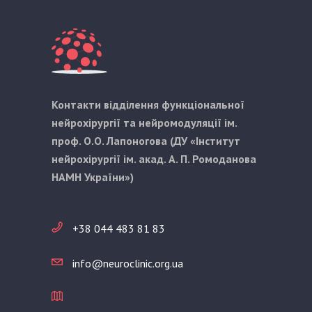
Контакти відділення функціональної
нейрохірургії та нейромодуляції ім.
проф. О.О. Лапоногова (ДУ «Інститут
нейрохірургії ім. акад. А. П. Ромоданова
НАМН України»)
+38 044 483 81 83
info@neuroclinic.org.ua