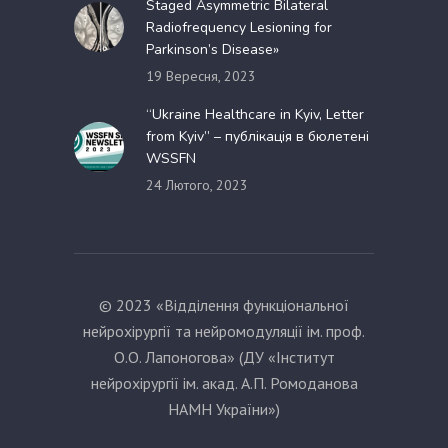
Staged Asymmetric Bilateral
Radiofrequency Lesioning for
Parkinson’s Disease»
19 Вересня, 2023
“Ukraine Healthcare in Kyiv, Letter
from Kyiv” – публікація в бюлетені
WSSFN
24 Лютого, 2023
© 2023 «Відділення функціональної
нейрохірургії та нейромодуляції ім. проф.
О.О. Лапоногова» (ДУ «Інститут
нейрохірургії ім. акад. А.П. Ромоданова
НАМН України»)