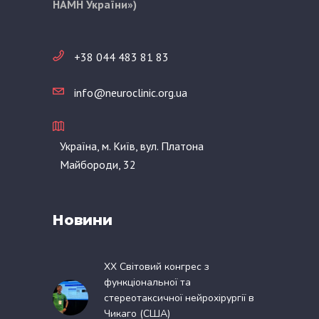
НАМН України»)
+38 044 483 81 83
info@neuroclinic.org.ua
Україна, м. Київ, вул. Платона
Майбороди, 32
Новини
XX Світовий конгрес з
функціональної та
стереотаксичної нейрохірургії в
Чикаго (США)