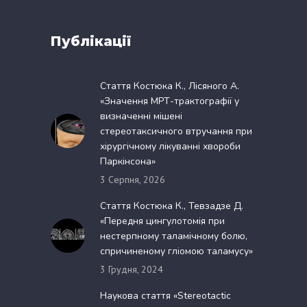
Публікації
Стаття Костюка К., Лісяного А.
«Значення МРТ-трактографії у
визначенні мішені
стереотаксичного втручання при
хірургічному лікуванні хвороби
Паркінсона»
3 Серпня, 2026
Стаття Костюка К., Тевзадзе Д.
«Передня цингулотомія при
нестерпному таламічному болю,
спричиненому гліомою таламусу»
3 Грудня, 2024
Наукова стаття «Stereotactic