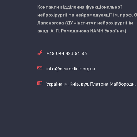
Контакти відділення функціональної
нейрохірургії та нейромодуляції ім. проф. О
Лапоногова (ДУ «Інститут нейрохірургії ім.
акад. А. П. Ромоданова НАМН України»)
+38 044 483 81 83
info@neuroclinic.org.ua
Україна, м. Київ, вул. Платона Майбороди,