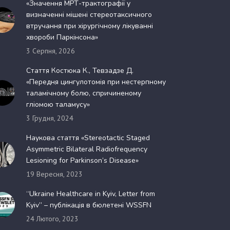
«Значення МРТ-трактографії у
визначенні мішені стереотаксичного
втручання при хірургічному лікуванні
хвороби Паркінсона»
3 Серпня, 2026
Стаття Костюка К., Тевзадзе Д.
«Передня цингулотомія при нестерпному
таламічному болю, спричиненому
гліомою таламусу»
3 Грудня, 2024
Наукова стаття «Stereotactic Staged
Asymmetric Bilateral Radiofrequency
Lesioning for Parkinson’s Disease»
19 Вересня, 2023
“Ukraine Healthcare in Kyiv, Letter from
Kyiv” – публікація в бюлетені WSSFN
24 Лютого, 2023