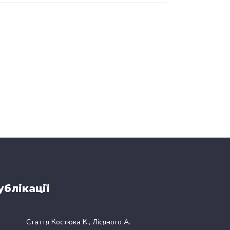
ублікації
Стаття Костюка К., Лісяного А.