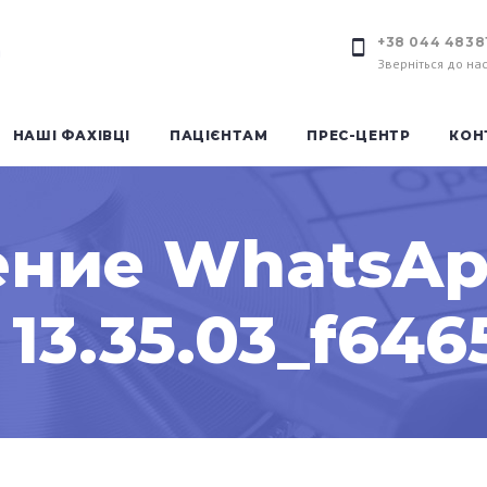
+38 044 4838
Зверніться до на
НАШІ ФАХІВЦІ
ПАЦІЄНТАМ
ПРЕС-ЦЕНТР
КОН
ние WhatsApp
в 13.35.03_f646