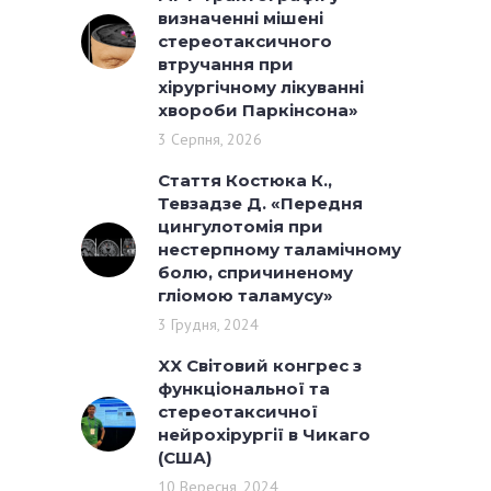
визначенні мішені
стереотаксичного
втручання при
хірургічному лікуванні
хвороби Паркінсона»
3 Серпня, 2026
Стаття Костюка К.,
Тевзадзе Д. «Передня
цингулотомія при
нестерпному таламічному
болю, спричиненому
гліомою таламусу»
3 Грудня, 2024
XX Світовий конгрес з
функціональної та
стереотаксичної
нейрохірургії в Чикаго
(США)
10 Вересня, 2024