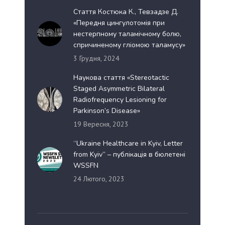
Стаття Костюка К., Тевзадзе Д.
«Передня цингулотомія при
нестерпному таламічному болю,
спричиненому гліомою таламусу»
3 Грудня, 2024
Наукова стаття «Stereotactic
Staged Asymmetric Bilateral
Radiofrequency Lesioning for
Parkinson’s Disease»
19 Вересня, 2023
“Ukraine Healthcare in Kyiv, Letter
from Kyiv” – публікація в бюлетені
WSSFN
24 Лютого, 2023