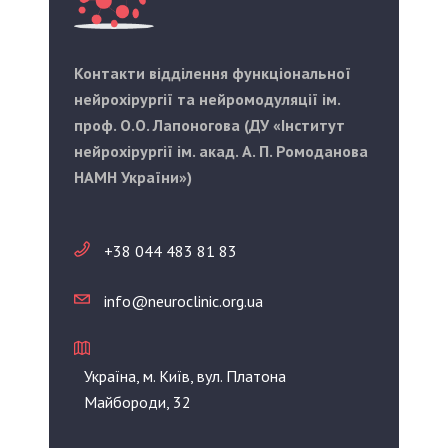
Контакти відділення функціональної
нейрохірургії та нейромодуляції ім.
проф. О.О. Лапоногова (ДУ «Інститут
нейрохірургії ім. акад. А. П. Ромоданова
НАМН України»)
+38 044 483 81 83
info@neuroclinic.org.ua
Україна, м. Київ, вул. Платона
Майбороди, 32