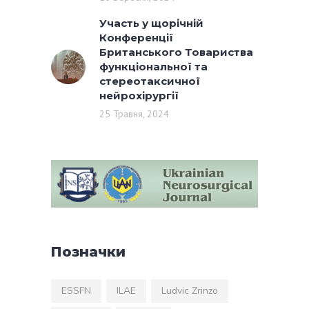
Участь у щорічній
Конференції
Британського Товариства
функціональної та
стереотаксичної
нейрохірургії
25 Травня, 2024
Позначки
ESSFN
ILAE
Ludvic Zrinzo