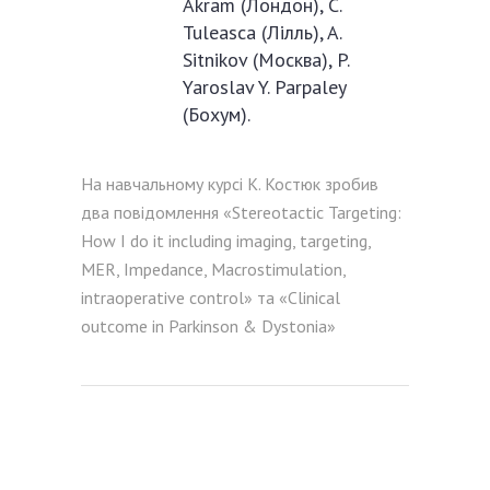
Akram (Лондон), C.
Tuleasca (Лілль), A.
Sitnikov (Москва), P.
Yaroslav Y. Parpaley
(Бохум).
На навчальному курсі К. Костюк зробив
два повідомлення «Stereotactic Targeting:
How I do it including imaging, targeting,
MER, Impedance, Macrostimulation,
intraoperative control» та «Clinical
outcome in Parkinson & Dystonia»