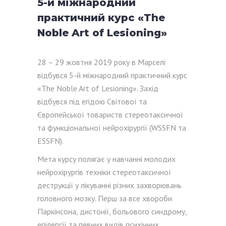
5-й міжнародний
практичний курс «The
Noble Art of Lesioning»
28 – 29 жовтня 2019 року в Марселі
відбувся 5-й міжнародний практичний курс
«The Noble Art of Lesioning». Захід
відбувся під егідою Світової та
Європейської товариств стереотаксичної
та функціональної нейрохірургії (WSSFN та
ESSFN).
Мета курсу полягає у навчанні молодих
нейрохірургів техніки стереотаксичної
деструкції у лікуванні різних захворювань
головного мозку. Перш за все хвороби
Паркінсона, дистонії, больового синдрому,
епілепсії та певних видів психічних