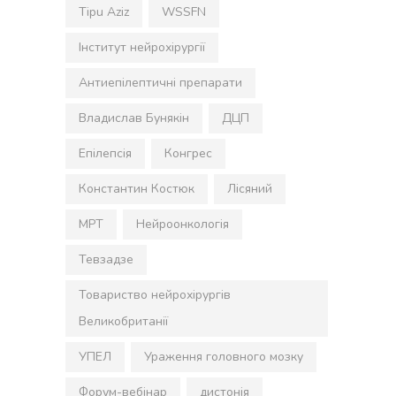
Tipu Aziz
WSSFN
Інститут нейрохірургії
Антиепілептичні препарати
Владислав Бунякін
ДЦП
Епілепсія
Конгрес
Константин Костюк
Лісяний
МРТ
Нейроонкологія
Тевзадзе
Товариство нейрохірургів
Великобританії
УПЕЛ
Ураження головного мозку
Форум-вебінар
дистонія