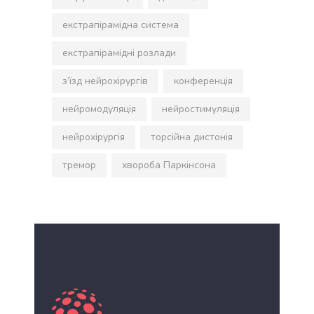
екстрапірамідна система
екстрапірамідні розлади
з’їзд нейрохірургів
конференція
нейромодуляція
нейростимуляція
нейрохірургія
торсійна дистонія
тремор
хвороба Паркінсона