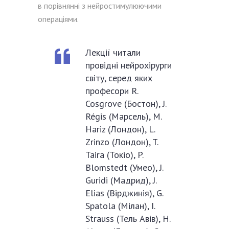
в порівнянні з нейростимулюючими
операціями.
Лекції читали
провідні нейрохірурги
світу, серед яких
професори R.
Cosgrove (Бостон), J.
Régis (Марсель), M.
Hariz (Лондон), L.
Zrinzo (Лондон), T.
Taira (Токіо), P.
Blomstedt (Умео), J.
Guridi (Мадрид), J.
Elias (Вірджинія), G.
Spatola (Мілан), I.
Strauss (Тель Авів), H.