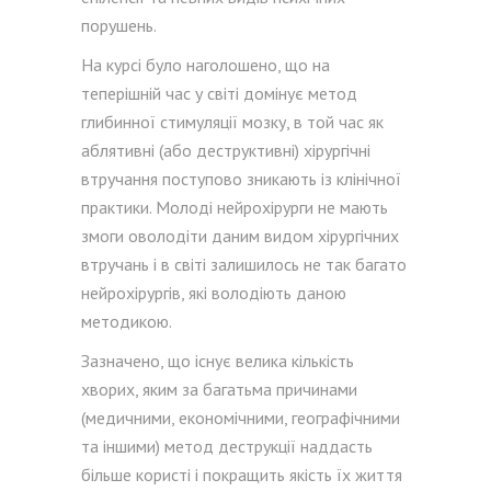
порушень.
На курсі було наголошено, що на
теперішній час у світі домінує метод
глибинної стимуляції мозку, в той час як
аблятивні (або деструктивні) хірургічні
втручання поступово зникають із клінічної
практики. Молоді нейрохірурги не мають
змоги оволодіти даним видом хірургічних
втручань і в світі залишилось не так багато
нейрохірургів, які володіють даною
методикою.
Зазначено, що існує велика кількість
хворих, яким за багатьма причинами
(медичними, економічними, географічними
та іншими) метод деструкції наддасть
більше користі і покращить якість їх життя