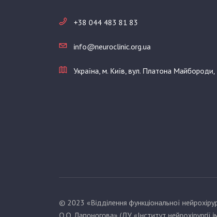
+38 044 483 81 83
info@neuroclinic.org.ua
Україна, м. Київ, вул. Платона Майбороди,
© 2023 «Відділення функціональної нейрохірург
О.О. Лапоногова» (ДУ «Інститут нейрохірургії і