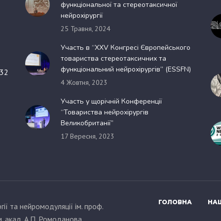
функціональної та стереотаксичної
нейрохірургії
25 Травня, 2024
Участь в “XXV Конгресі Європейського
товариства стереотаксичних та
функціональний нейрохірургів” (ESSFN)
 32
4 Жовтня, 2023
Участь у щорічній Конференції
“Товариства нейрохірургів
Великобританії”
17 Вересня, 2023
ГОЛОВНА
НАШ
ії та нейромодуляції ім. проф.
м. акад. А.П. Ромоданова