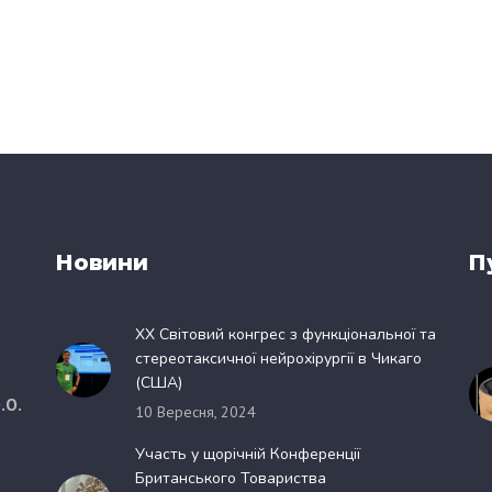
Новини
П
XX Світовий конгрес з функціональної та
стереотаксичної нейрохірургії в Чикаго
(США)
.О.
10 Вересня, 2024
Участь у щорічній Конференції
Британського Товариства