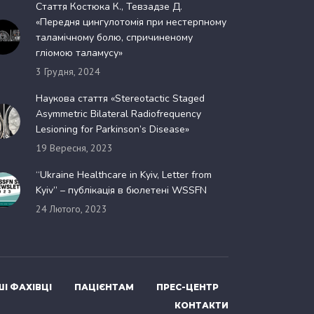
Стаття Костюка К., Тевзадзе Д.
«Передня цингулотомія при нестерпному
таламічному болю, спричиненому
гліомою таламусу»
3 Грудня, 2024
Наукова стаття «Stereotactic Staged
Asymmetric Bilateral Radiofrequency
Lesioning for Parkinson’s Disease»
19 Вересня, 2023
“Ukraine Healthcare in Kyiv, Letter from
Kyiv” – публікація в бюлетені WSSFN
24 Лютого, 2023
І ФАХІВЦІ
ПАЦІЄНТАМ
ПРЕС-ЦЕНТР
КОНТАКТИ