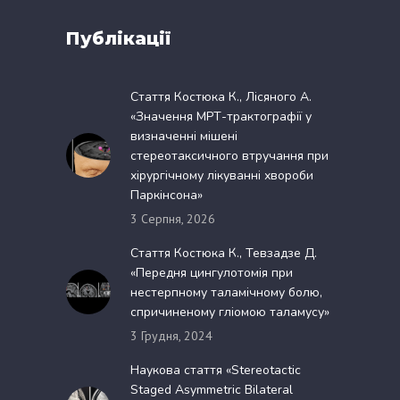
Публікації
Стаття Костюка К., Лісяного А.
«Значення МРТ-трактографії у
визначенні мішені
стереотаксичного втручання при
хірургічному лікуванні хвороби
Паркінсона»
3 Серпня, 2026
Стаття Костюка К., Тевзадзе Д.
«Передня цингулотомія при
нестерпному таламічному болю,
спричиненому гліомою таламусу»
3 Грудня, 2024
Наукова стаття «Stereotactic
Staged Asymmetric Bilateral