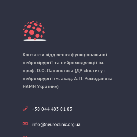
Контакти відділення функціональної
нейрохірургії та нейромодуляції ім.
проф. О.О. Лапоногова (ДУ «Інститут
нейрохірургії ім. акад. А. П. Ромоданова
НАМН України»)
+38 044 483 81 83
info@neuroclinic.org.ua