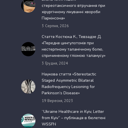
стереотаксичного втручання при
хірургічному лікуванні хвороби
Паркінсона»
3 Серпня, 2026
Стаття Костюка К., Тевзадзе Д.
«Передня цингулотомія при
нестерпному таламічному болю,
спричиненому гліомою таламусу»
3 Грудня, 2024
Наукова стаття «Stereotactic
Staged Asymmetric Bilateral
Radiofrequency Lesioning for
Parkinson’s Disease»
19 Вересня, 2023
“Ukraine Healthcare in Kyiv, Letter
from Kyiv” – публікація в бюлетені
WSSFN