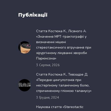
Публікації
Стаття Костюка К., Лісяного А.
«Значення МРТ-трактографії у
визначенні мішені
стереотаксичного втручання при
хірургічному лікуванні хвороби
Паркінсона»
3 Серпня, 2026
Стаття Костюка К., Тевзадзе Д.
«Передня цингулотомія при
нестерпному таламічному болю,
спричиненому гліомою таламусу»
3 Грудня, 2024
Наукова стаття «Stereotactic