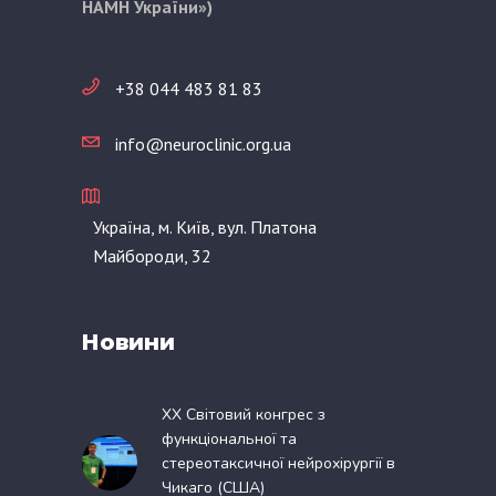
НАМН України»)
+38 044 483 81 83
info@neuroclinic.org.ua
Україна, м. Київ, вул. Платона
Майбороди, 32
Новини
XX Світовий конгрес з
функціональної та
стереотаксичної нейрохірургії в
Чикаго (США)