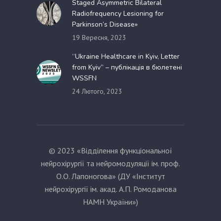
Staged Asymmetric Bilateral
Radiofrequency Lesioning for
Parkinson’s Disease»
19 Вересня, 2023
“Ukraine Healthcare in Kyiv, Letter
from Kyiv” – публікація в бюлетені
WSSFN
24 Лютого, 2023
© 2023 «Відділення функціональної
нейрохірургії та нейромодуляції ім. проф.
О.О. Лапоногова» (ДУ «Інститут
нейрохірургії ім. акад. А.П. Ромоданова
НАМН України»)